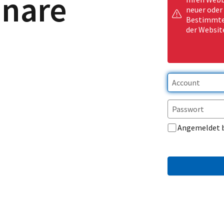
inare
neuer oder
Bestimmte 
der Websit
Angemeldet 