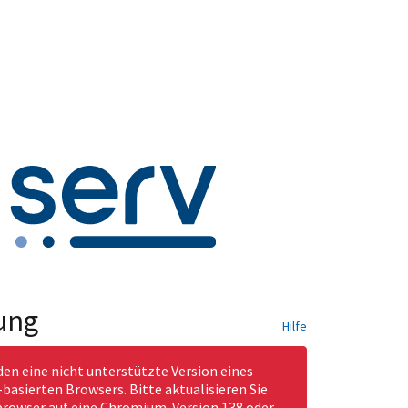
ung
Hilfe
den eine nicht unterstützte Version eines
asierten Browsers. Bitte aktualisieren Sie
rowser auf eine Chromium-Version 138 oder