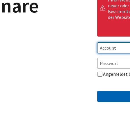
inare
neuer oder
Bestimmte 
der Websit
Angemeldet 