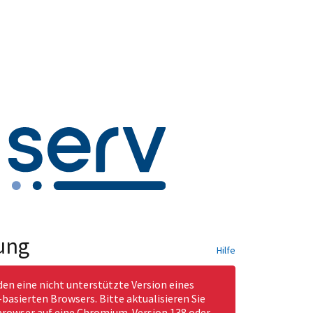
ung
Hilfe
den eine nicht unterstützte Version eines
asierten Browsers. Bitte aktualisieren Sie
rowser auf eine Chromium-Version 138 oder